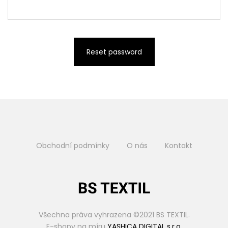
Reset password
Obchodní podmínky
O nás
Kontakt
Všechna práva vyhrazena ©2021 BS TEXTIL.
E-shopy na míru
YASHICA DIGITAL s.r.o.