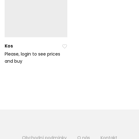
Kos
Please, login to see prices
and buy
Při
da
t
do
ob
líb
en
ýc
h
Obchodní podmínky
O nás
Kontakt