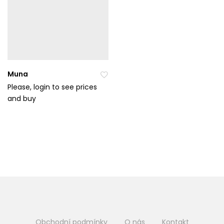
Muna
Please, login to see prices
and buy
Při
da
t
do
ob
líb
en
ýc
h
Obchodní podmínky
O nás
Kontakt