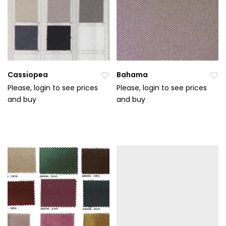
Cassiopea
Bahama
Please, login to see prices
Please, login to see prices
and buy
Při
and buy
Při
da
da
t
t
do
do
ob
ob
líb
líb
en
en
ýc
ýc
h
h