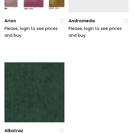
Arion
Andromeda
Please, login to see prices
Please, login to see prices
and buy
Při
and buy
Při
da
da
t
t
do
do
ob
ob
líb
líb
en
en
ýc
ýc
h
h
Alkatraz