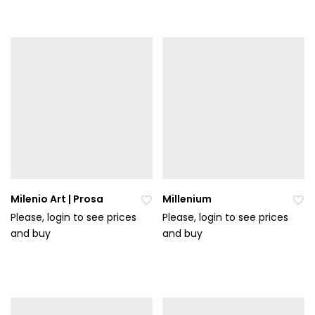
t
t
do
do
ob
ob
líb
líb
en
en
ýc
ýc
h
h
Milenio Art | Prosa
Millenium
Please, login to see prices
Please, login to see prices
and buy
Při
and buy
Při
da
da
t
t
do
do
ob
ob
líb
líb