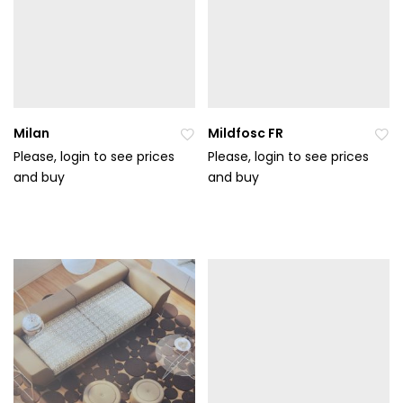
Milan
Mildfosc FR
Please, login to see prices
Please, login to see prices
and buy
Při
and buy
Při
da
da
t
t
do
do
ob
ob
líb
líb
en
en
ýc
ýc
h
h