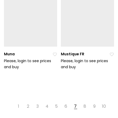
en
en
ýc
ýc
h
h
Muna
Mustique FR
Please, login to see prices
Please, login to see prices
and buy
Při
and buy
Při
da
da
t
t
do
do
ob
ob
líb
líb
en
en
1
2
3
4
5
6
7
8
9
10
ýc
ýc
h
h