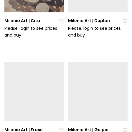
Milenio Art | Cita
Milenio Art | Duplon
Please, login to see prices
Please, login to see prices
and buy
Při
and buy
Při
da
da
t
t
do
do
ob
ob
líb
líb
en
en
ýc
ýc
h
h
Milenio Art | Frase
Milenio Art | Guipur