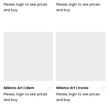
Please, login to see prices
Please, login to see prices
and buy
Při
and buy
Při
da
da
t
t
do
do
ob
ob
líb
líb
en
en
ýc
ýc
h
h
Milenio Art | Idem
Milenio Art | Ironia
Please, login to see prices
Please, login to see prices
and buy
Při
and buy
Při
da
da