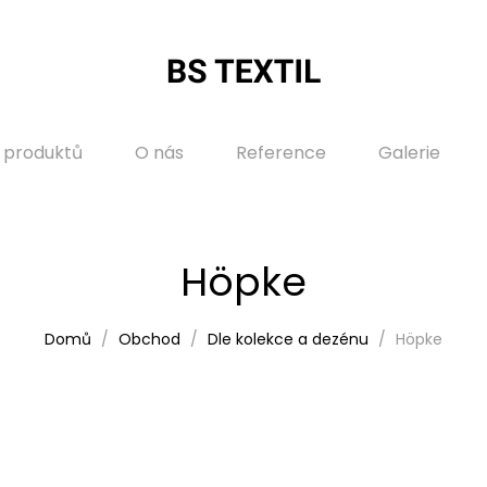
 produktů
O nás
Reference
Galerie
Höpke
Domů
Obchod
Dle kolekce a dezénu
Höpke