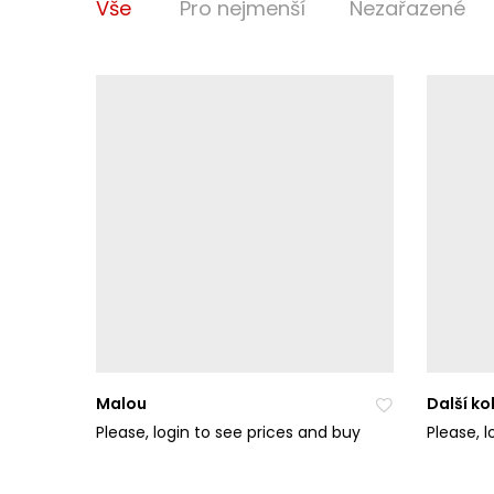
Vše
Pro nejmenší
Nezařazené
Malou
Další k
Please, login to see prices and buy
Please, 
Při
da