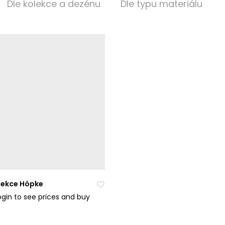
Dle kolekce a dezénu
Dle typu materiálu
olekce Höpke
login to see prices and buy
Při
da