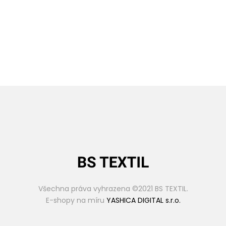
t
do
ob
líb
en
ýc
h
Všechna práva vyhrazena ©2021 BS TEXTIL.
E-shopy na míru
YASHICA DIGITAL s.r.o.