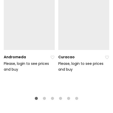
Andromeda
Curacao
Please, login to see prices
Please, login to see prices
and buy
Při
and buy
Při
da
da
t
t
do
do
ob
ob
líb
líb
en
en
ýc
ýc