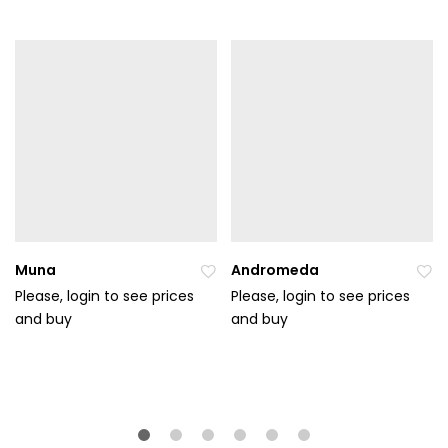
Muna
Andromeda
Please, login to see prices
Please, login to see prices
and buy
Při
and buy
Při
da
da
t
t
do
do
ob
ob
líb
líb