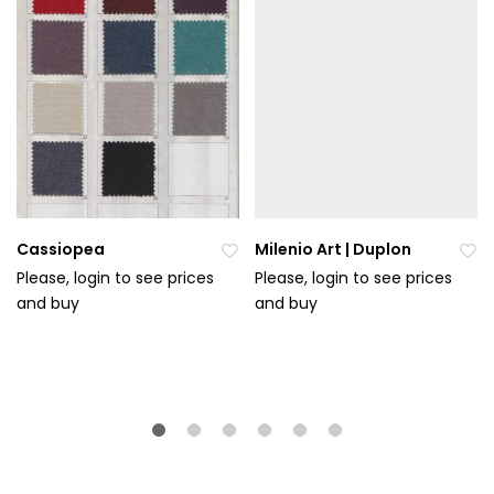
Cassiopea
Milenio Art | Duplon
Please, login to see prices
Please, login to see prices
and buy
Při
and buy
Při
da
da
t
t
do
do
ob
ob
líb
líb
en
en
ýc
ýc