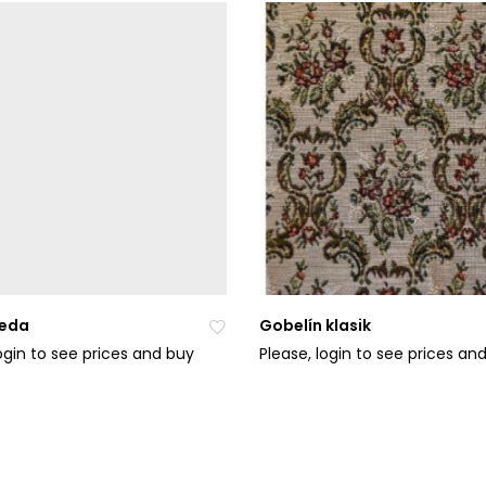
do
ob
líb
en
ýc
h
eda
Gobelín klasik
login to see prices and buy
Please, login to see prices an
Při
da
t
do
ob