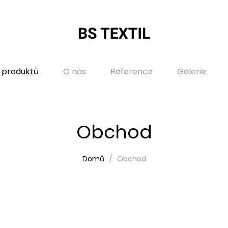
 produktů
O nás
Reference
Galerie
Obchod
Domů
Obchod