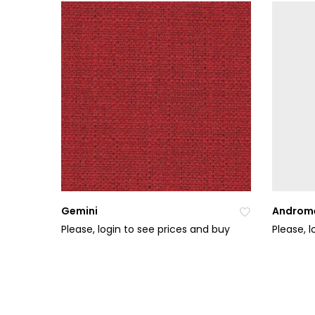
do
ob
líb
en
ýc
h
Gemini
Androm
Please, login to see prices and buy
Please, 
Při
da
t
do
ob