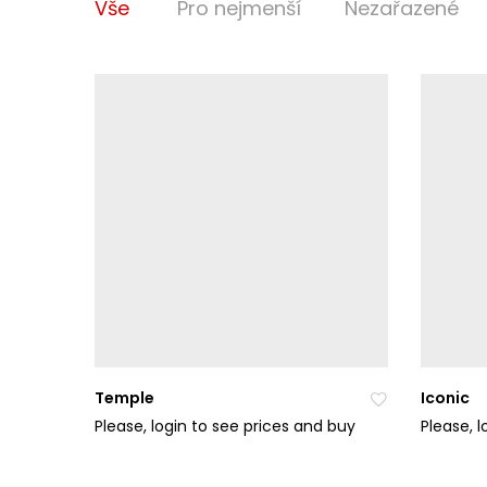
Vše
Pro nejmenší
Nezařazené
Temple
Iconic
Please, login to see prices and buy
Please, 
Při
da