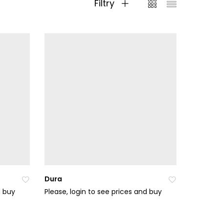
Filtry
Dura
d buy
Please, login to see prices and buy
Při
Při
da
da