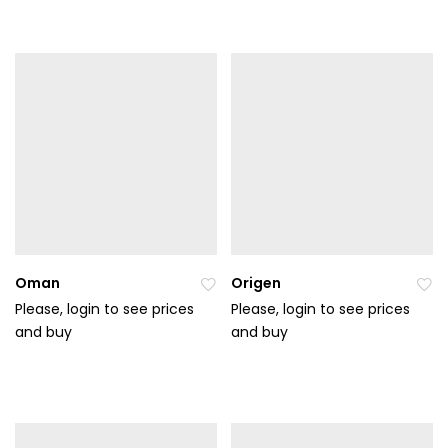
t
t
do
do
ob
ob
líb
líb
en
en
ýc
ýc
h
h
Oman
Origen
Please, login to see prices
Please, login to see prices
and buy
Při
and buy
Při
da
da
t
t
do
do
ob
ob
líb
líb