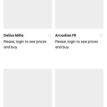
Delius Milla
Arcadian FR
Please, login to see prices
Please, login to see prices
and buy
Při
and buy
Při
da
da
t
t
do
do
ob
ob
líb
líb
en
en
ýc
ýc
h
h