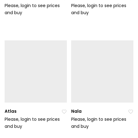
Please, login to see prices
Please, login to see prices
and buy
Při
and buy
Při
da
da
t
t
do
do
ob
ob
líb
líb
en
en
ýc
ýc
h
h
Atlas
Nala
Please, login to see prices
Please, login to see prices
and buy
Při
and buy
Při
da
da