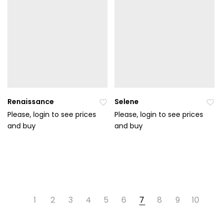
en
en
ýc
ýc
h
h
Renaissance
Selene
Please, login to see prices
Please, login to see prices
and buy
Při
and buy
Při
da
da
t
t
do
do
ob
ob
líb
líb
en
en
1
2
3
4
5
6
7
8
9
10
ýc
ýc
h
h