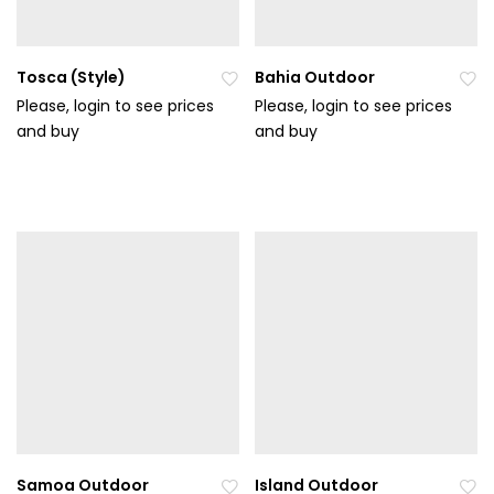
Tosca (Style)
Bahia Outdoor
Please, login to see prices
Please, login to see prices
and buy
Při
and buy
Při
da
da
t
t
do
do
ob
ob
líb
líb
en
en
ýc
ýc
h
h
Samoa Outdoor
Island Outdoor