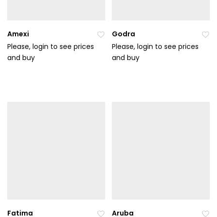
Amexi
Godra
Please, login to see prices
Please, login to see prices
and buy
Při
and buy
Při
da
da
t
t
do
do
ob
ob
líb
líb
en
en
ýc
ýc
h
h
Fatima
Aruba