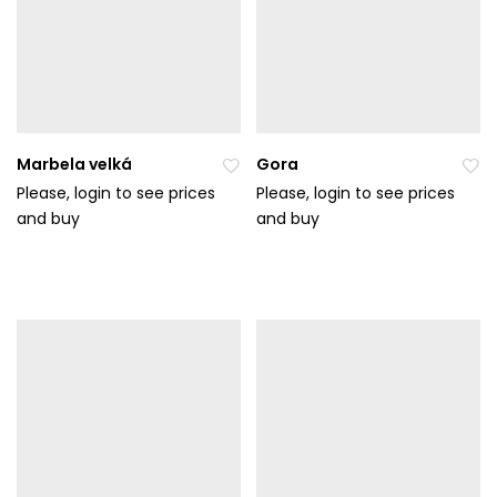
Marbela velká
Gora
Please, login to see prices
Please, login to see prices
and buy
Při
and buy
Při
da
da
t
t
do
do
ob
ob
líb
líb
en
en
ýc
ýc
h
h