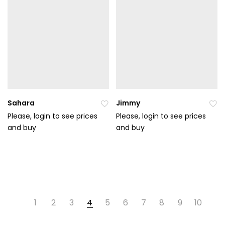
en
en
ýc
ýc
h
h
Sahara
Jimmy
Please, login to see prices
Please, login to see prices
and buy
Při
and buy
Při
da
da
t
t
do
do
ob
ob
líb
líb
en
en
1
2
3
4
5
6
7
8
9
10
ýc
ýc
h
h