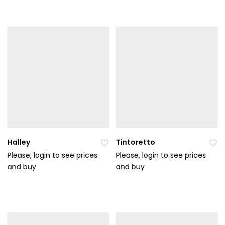
t
t
do
do
ob
ob
líb
líb
en
en
ýc
ýc
h
h
Halley
Tintoretto
Please, login to see prices
Please, login to see prices
and buy
Při
and buy
Při
da
da
t
t
do
do
ob
ob
líb
líb