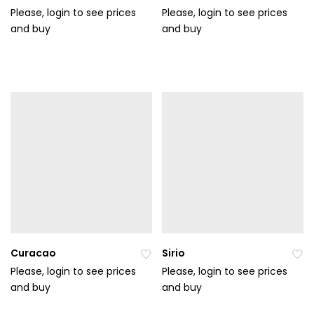
Please, login to see prices
Please, login to see prices
and buy
Při
and buy
Při
da
da
t
t
do
do
ob
ob
líb
líb
en
en
ýc
ýc
h
h
Curacao
Sirio
Please, login to see prices
Please, login to see prices
and buy
Při
and buy
Při
da
da