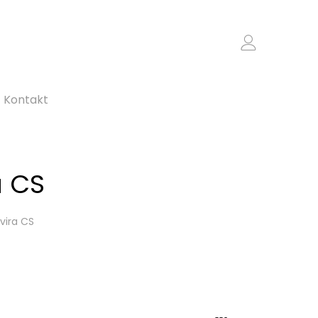
Kontakt
a CS
vira CS