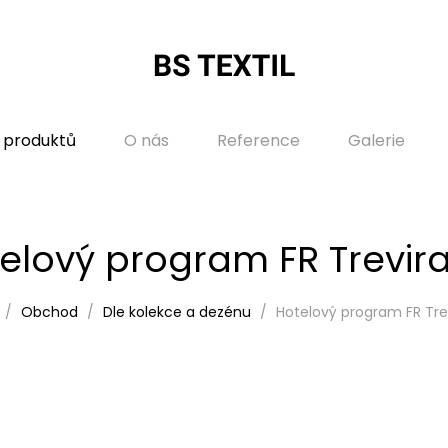
 produktů
O nás
Reference
Galerie
elový program FR Trevir
Obchod
Dle kolekce a dezénu
Hotelový program FR Tre