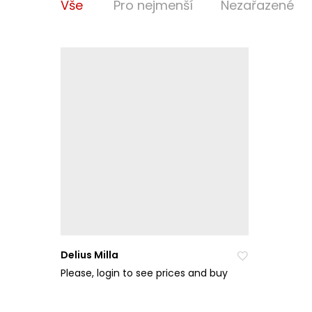
Vše
Pro nejmenší
Nezařazené
Delius Milla
Please, login to see prices and buy
Při
da