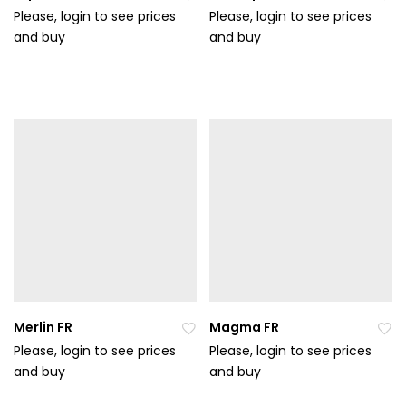
Please, login to see prices
Please, login to see prices
and buy
Při
and buy
Při
da
da
t
t
do
do
ob
ob
líb
líb
en
en
ýc
ýc
h
h
Merlin FR
Magma FR
Please, login to see prices
Please, login to see prices
and buy
Při
and buy
Při
da
da