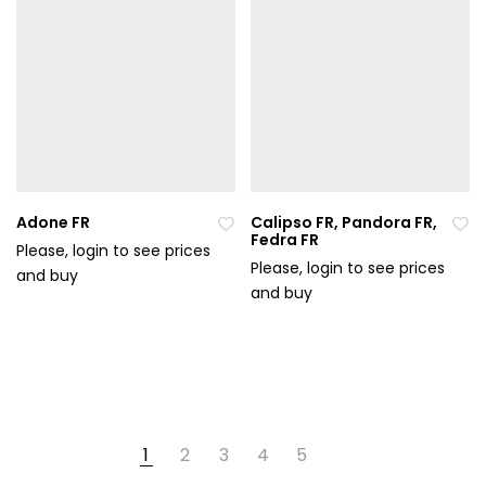
en
en
ýc
ýc
h
h
Adone FR
Calipso FR, Pandora FR,
Fedra FR
Please, login to see prices
Please, login to see prices
and buy
Při
Při
and buy
da
da
t
t
do
do
ob
ob
líb
líb
en
en
ýc
ýc
1
2
3
4
5
h
h