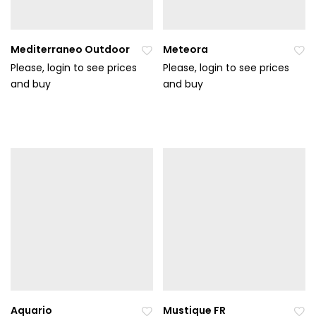
Mediterraneo Outdoor
Meteora
Please, login to see prices
Please, login to see prices
and buy
Při
and buy
Při
da
da
t
t
do
do
ob
ob
líb
líb
en
en
ýc
ýc
h
h
Aquario
Mustique FR