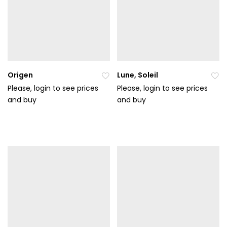
Origen
Lune, Soleil
Please, login to see prices
Please, login to see prices
and buy
Při
and buy
Při
da
da
t
t
do
do
ob
ob
líb
líb
en
en
ýc
ýc
h
h