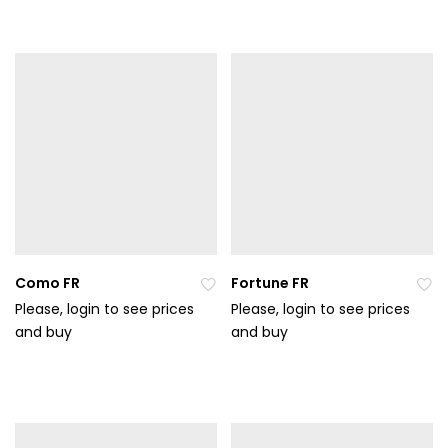
t
t
do
do
ob
ob
líb
líb
en
en
ýc
ýc
h
h
Como FR
Fortune FR
Please, login to see prices
Please, login to see prices
and buy
Při
and buy
Při
da
da
t
t
do
do
ob
ob
líb
líb